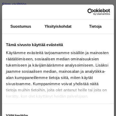
Siirry sisältöön
Suostumus
Yksityiskohdat
Tietoja
Siirry etusivulle
Etusivu
Tiedotteet
Hae
Tiedotteet
Avaa
haku
Tämä sivusto käyttää evästeitä
fi
Suomi
Suodata tiedotteita
en
English
Käytämme evästeitä tarjoamamme sisällön ja mainosten
ru
Русский
räätälöimiseen, sosiaalisen median ominaisuuksien
Aiheet
Suodata
tukemiseen ja kävijämäärämme analysoimiseen. Lisäksi
jaamme sosiaalisen median, mainosalan ja analytiikka-
Valikko
Joensuun kaupungilta tukea kansainvälisten opiskelijoiden
alan kumppaneillemme tietoja siitä, miten käytät
työllistämiseen
Tiedote
,
9.4.2026
Kutsu Joensuun kaupungin kotouttamisohjelmaa
sivustoamme. Kumppanimme voivat yhdistää näitä
valmistelevaan työpajaan
Tiedote
,
8.9.2025
tietoja muihin tietoihin, joita olet antanut heille tai joita on
Poh­jois-Kar­ja­lan kun­nat ke­hit­tä­vät yh­teis­työs­sä pal­ve­lu­ja ul­
kerätty, kun olet käyttänyt heidän palvelujaan.
ko­mail­ta muut­ta­vil­le
Tiedote
,
29.4.2025
Suostumuksen
Välttämätön